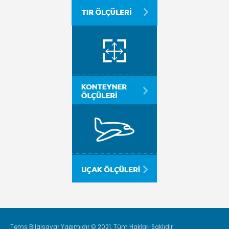
Tems Bilgisayar Yapımıdır
© 2021. Tüm Hakları Saklıdır