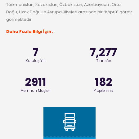
Türkmenistan, Kazakistan, Özbekistan, Azerbaycan , Orta
Doğu, Uzak Doğu ile Avrupa ülkeleri arasında bir “köprü” görevi
görmektedir.
Daha Fazla Bilgi İçin ;
8
8,555
Kuruluş Yılı
Transfer
3422
214
Memnun Müşteri
Projelerimiz