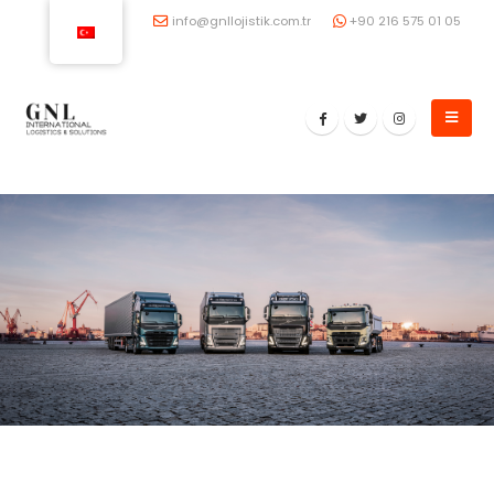
info@gnllojistik.com.tr
+90 216 575 01 05