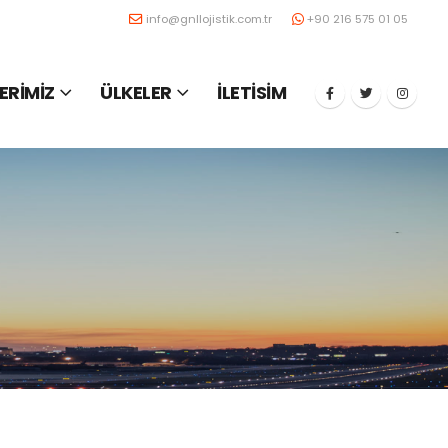
info@gnllojistik.com.tr
+90 216 575 01 05
ERİMİZ
ÜLKELER
İLETİSİM