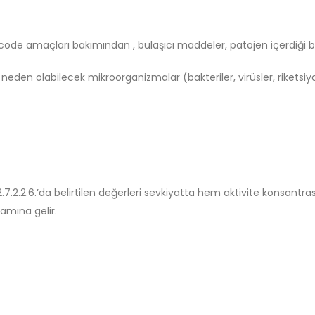
G code amaçları bakımından , bulaşıcı maddeler, patojen içerdiği 
eden olabilecek mikroorganizmalar (bakteriler, virüsler, riketsiya,
2.7.2.2.6.’da belirtilen değerleri sevkiyatta hem aktivite konsan
amına gelir.