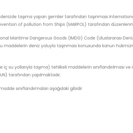
rin denizde taşıma yapan gemiler tarafından taşınması Internation
revention of pollution from Ships (MARPOL) tarafından düzenlenm
ional Maritime Dangerous Goods (IMDG) Code (Uluslararası Denizci
 bu maddelerin deniz yoluyla taşınması konusunda kanun hükmünü 
ve iç su yollarıyla taşıma) tehlikeli maddelerin sınıflandırılması
UN) tarafından yapılmaktadır.
madde sınıflandırmaları aşağıdaki gibidir