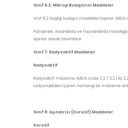
Sınıf 6.2: Mikrop Bulaştırıcı Maddeler
Sınıf 6.2 başlığı bulaşıcı maddeleri kapsar. IMD
Patojenler, insanlarda ve hayvanlarda hastalığa n
ajanlar olarak tanımlanır.
Sınıf 7: Radyoaktif Maddeler
Radyoaktif
Radyoaktif malzeme, IMDG code 2.2.7.2.2.1 ila 2.
radyonüklidleri içeren herhangi bir malzeme anl
Sınıf 8: Aşındırıcı (Korozif) Maddeler
Korozif