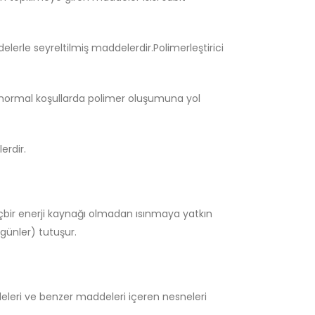
addelerle seyreltilmiş maddelerdir.Polimerleştirici
normal koşullarda polimer oluşumuna yol
erdir.
içbir enerji kaynağı olmadan ısınmaya yatkın
günler) tutuşur.
ddeleri ve benzer maddeleri içeren nesneleri