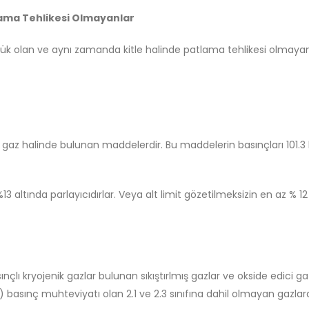
tlama Tehlikesi Olmayanlar
 olan ve aynı zamanda kitle halinde patlama tehlikesi olmayan pa
a gaz halinde bulunan maddelerdir. Bu maddelerin basınçları 101.3
%13 altında parlayıcıdırlar. Veya alt limit gözetilmeksizin en az % 1
basınçlı kryojenik gazlar bulunan sıkıştırlmış gazlar ve okside edici
 basınç muhteviyatı olan 2.1 ve 2.3 sınıfına dahil olmayan gazlard