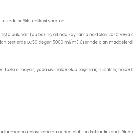
ırasında sağlık tehlikesi yaratan
 basınçta bulunan (bu basınç altında kaynama noktaları 20°C veya alt
ılan testlerde LC50 değeri 5000 ml/m3 üzerinde olan maddelerdi
den fazla olmayan, yada sıvı halde olup taşıma için ısıtılmış hal
ve sürtünmeden dolayı yangına neden olabilen katılardır kendiliğin