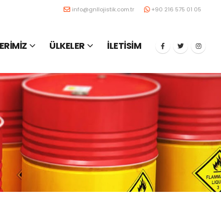
info@gnllojistik.com.tr
+90 216 575 01 05
ERİMİZ
ÜLKELER
İLETİSİM