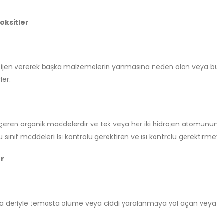
roksitler
 oksijen vererek başka malzemelerin yanmasına neden olan veya b
ler.
ı içeren organik maddelerdir ve tek veya her iki hidrojen atomunun
u sınıf maddeleri Isı kontrolü gerektiren ve ısı kontrolü gerektirmey
er
deriyle temasta ölüme veya ciddi yaralanmaya yol açan veya in