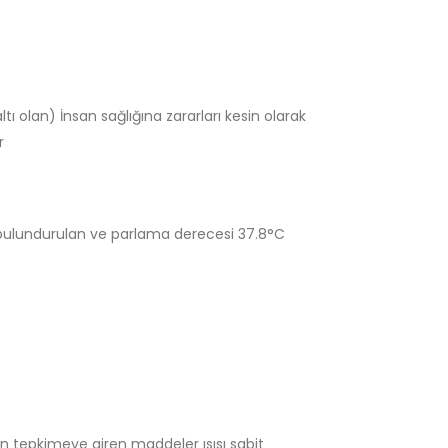
ı olan) İnsan sağlığına zararları kesin olarak
r
de bulundurulan ve parlama derecesi 37.8°C
den tepkimeye giren maddeler ısısı sabit