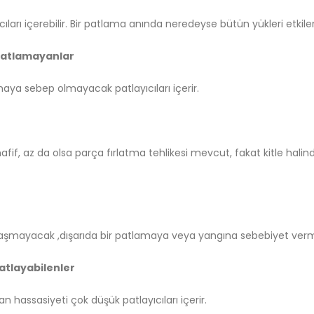
ları içerebilir. Bir patlama anında neredeyse bütün yükleri etkiler
e Patlamayanlar
amaya sebep olmayacak patlayıcıları içerir.
hafif, az da olsa parça fırlatma tehlikesi mevcut, fakat kitle ha
ı aşmayacak ,dışarıda bir patlamaya veya yangına sebebiyet vermey
Patlayabilenler
 hassasiyeti çok düşük patlayıcıları içerir.