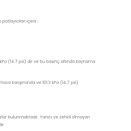
tlayıcıları içerir..
 kPa (14.7 psi) dir ve bu basınç altında kaynama
2 hava karışımında ve 101.3 kPa (14.7 psi)
 gazlar bulunmaktadır. Yanıcı ve zehirli olmayan
ır.