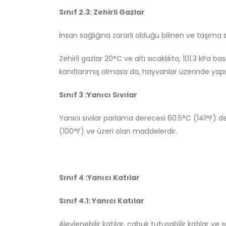
Sınıf 2.3: Zehirli Gazlar
İnsan sağlığına zararlı olduğu bilinen ve taşıma s
Zehirli gazlar 20°C ve altı sıcaklıkta, 101.3 kPa
kanıtlanmış olmasa da, hayvanlar üzerinde yap
Sınıf 3 :Yanıcı Sıvılar
Yanıcı sıvılar parlama derecesi 60.5°C (141°F) 
(100°F) ve üzeri olan maddelerdir.
Sınıf 4 :Yanıcı Katılar
Sınıf 4.1: Yanıcı Katılar
Alevlenebilir katılar, çabuk tutuşabilir katılar 