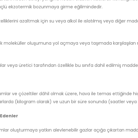
üçlü ekzotermik bozunmaya girme eğilimindedir.
 özelliklerini azaltmak için su veya alkol ile ıslatılmış veya diğer m
k moleküller oluşumuna yol açmaya veya taşımada karşılaşılan 
ıcılar veya üretici tarafından özellikle bu sınıfa dahil edilmiş maddel
ımlar ve çözeltiler dâhil olmak üzere, hava ile temas ettiğinde h
rlarda (kilogram olarak) ve uzun bir süre sonunda (saatler veya 
 Edenler
rışımlar oluşturmaya yatkın alevlenebilir gazlar açığa çıkartan ma