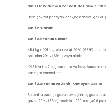
Sınıf 1.6: Patlaması Zor ve Kitle Halinde Pa
Hem çok zor patlayabilecek,hassasiyeti çok düşük
Sınıf 2 :Gazlar
Sınıf 2.1: Yanıcı Gazlar
454 kg (1001 lbs) olan ve at 20°C (68°F) altınd
noktaları 20°C (68°F) veya altıdır.
101.3 kPa (14.7 psi) basınçta ve hava karışımları 
basınçta yanıcıdırlar
Sınıf 2.2: Yanıcı ve Zehirli Olmayan Gazlar
Bu sınıfta basınçlı gazlar, sıvılaştırlmış gazlar, 
gazlar 20°C (68°F) sıcaklıkta 280 kPa (40.6 psia)