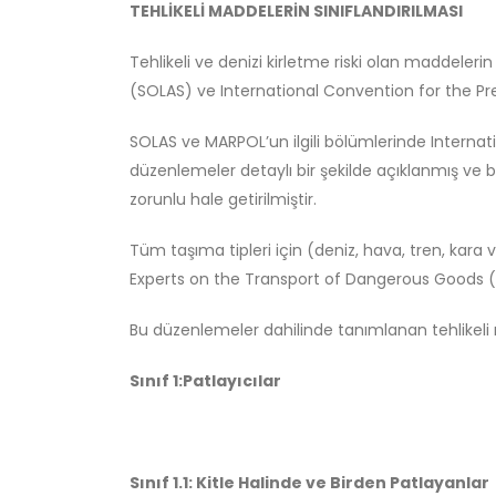
TEHLİKELİ MADDELERİN SINIFLANDIRILMASI
Tehlikeli ve denizi kirletme riski olan maddele
(SOLAS) ve International Convention for the P
SOLAS ve MARPOL’un ilgili bölümlerinde Internat
düzenlemeler detaylı bir şekilde açıklanmış ve
zorunlu hale getirilmiştir.
Tüm taşıma tipleri için (deniz, hava, tren, kara 
Experts on the Transport of Dangerous Goods (
Bu düzenlemeler dahilinde tanımlanan tehlikeli 
Sınıf 1:Patlayıcılar
Sınıf 1.1: Kitle Halinde ve Birden Patlayanlar