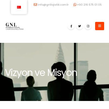
info@gnllojistik.com.tr
+90 216 575 01 05
Vizyon ve Misyon